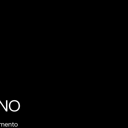
INO
amento