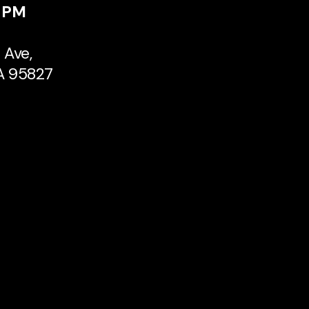
 PM
 Ave,
A 95827